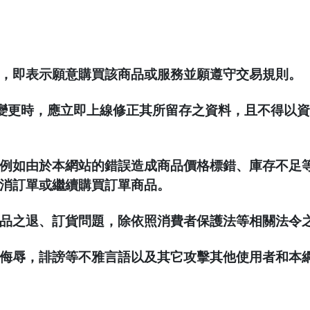
NALGE
PRIMU
Rab & L
RATOP
RHINO
SEA TO
SNOW 
Spar 名
Teva 美
VICTO
，即表示願意購買該商品或服務並願遵守交易規則。
Wen Li
Wildla
有變更時，應立即上線修正其所留存之資料，且不得以
例如由於本網站的錯誤造成商品價格標錯、庫存不足等，
消訂單或繼續購買訂單商品。
品之退、訂貨問題，除依照消費者保護法等相關法令
侮辱，誹謗等不雅言語以及其它攻擊其他使用者和本