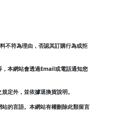
NE 美國
S 瑞典
owe Alpine
S 瑞多仕
 犀牛
 SUMMIT 澳洲
TRAVER 雪之旅
典
國
RINOX 瑞士維氏
ang 文樑
nd 荒野
資料不符為理由，否認其訂購行為或拒
本網站會透過Email或電話通知您
之規定外，並依據退換貨說明。
網站的言語。本網站有權刪除此類留言