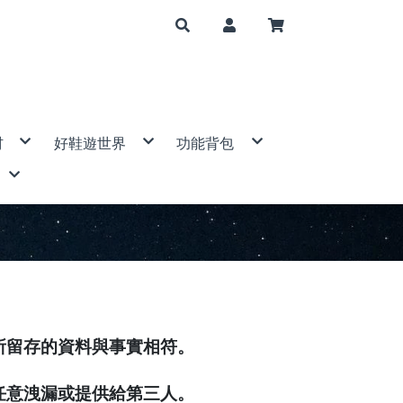
材
好鞋遊世界
功能背包
山帳篷
登山鞋/健行鞋
大背包(50公升↑)
套
運動涼鞋/休閒拖鞋
中背包(31-50公升)
帽
布
鞋子配件
小背包(5-30公升)
手電筒
筆記型電腦包/相機包
mp 美國
爐/配件
腰包/隨身包
具
防水袋
背包配件
S 歐都納
/瑞士刀
 DIAMOND 美國
件
ne 青松
西班牙
BAK 美國
g Ace野樂
ain 衣力美
特休閒
ven 瑞典
宜山
 登山杖
所留存的資料與事實相符。
ERMAN 美國
SER 德國
國
E 意都美
任意洩漏或提供給第三人。
l 美國
eer 山林