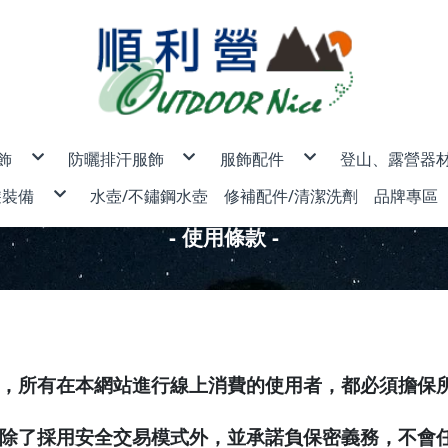
飾
防曬排汗服飾
服飾配件
登山、露營器
男款
排汗內衣褲
露營帳篷/登
遊裝備
水壺/不鏽鋼水壺
修補配件/清潔洗劑
品牌專區
女款
魔術頭巾/圍巾/頭套
睡袋/睡袋內
男女款
排汗防曬帽/保暖防風帽/防水
睡墊/睡枕/地
NICE OUTDOOR
兒童
保暖手套/防風口罩
燈具/頭燈/
保暖外套/背心/上衣/褲子
♂羽絨外套/背心
♀羽絨外套/背心
行袋/護照包
AceCa
防曬手套/袖套/口罩
瓦斯爐/汽化
- 使用條款 -
♂保暖外套/背心(非羽絨)
♀保暖外套/背心(非羽絨)
♂♀快乾襯衫
♂防曬外套
♀防曬外套
排汗服飾
物收納包/盥洗包
ADISI
排汗襪/登山襪/雪襪
鍋具/個人餐
♂保暖上衣
♀保暖上衣
♂♀多功能背心
♂短袖排汗衣
♀短袖排汗衣
碼鎖/旅遊配件
ANZEN
登山杖
♂保暖長褲
♀保暖長褲
♂長袖防曬衣
♀長袖防曬衣
ATUNA
刀具/工具鉗
♂衛生衣/褲
♀衛生衣/褲
♂排汗休閒褲
♀排汗休閒褲
BLACK
登山露營配
♂排汗運動褲
♀排汗運動褲
BLUEPi
BUFF 
CAMEL
Campin
EasyM
EPIgas
FENIX
FIT 維
Fjallra
ISUN 
JACKO
，所有在本網站進行線上消費的使用者，都必須擔保
K2
LEATH
LEDLEN
LEKI 德
LITUM
除了採用安全交易模式外，並承諾負保密義務，不會
Merrel
Mountn