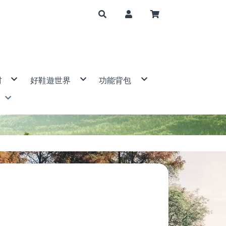
材
好鞋遊世界
功能背包
山帳篷
登山鞋/健行鞋
大背包(50公升↑)
套
運動涼鞋/休閒拖鞋
中背包(31-50公升)
帽
布
鞋子配件
小背包(5-30公升)
手電筒
筆記型電腦包/相機包
mp 美國
爐/配件
腰包/隨身包
具
防水袋
背包配件
S 歐都納
/瑞士刀
 DIAMOND 美國
件
ne 青松
西班牙
BAK 美國
g Ace野樂
ain 衣力美
特休閒
ven 瑞典
宜山
 登山杖
ERMAN 美國
SER 德國
國
E 意都美
l 美國
eer 山林