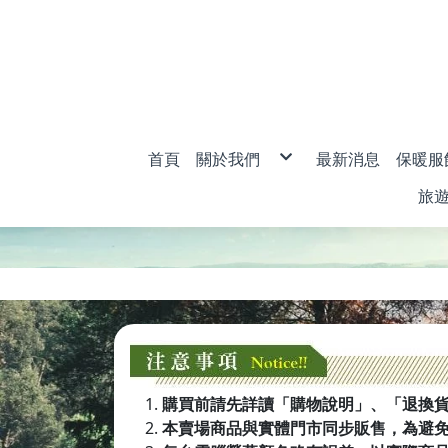
首頁
關於我們
最新消息
保暖服
購物說明
男款
旅
退換貨說明
女款
防詐騙說明
兒童
旅
衣
密
購買前請先詳讀「購物說明」、「退換
本賣場商品與實體門市同步販售，為避