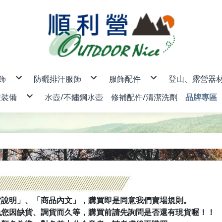
飾
防曬排汗服飾
服飾配件
登山、露營器
男款
排汗內衣褲
露營帳篷/登
遊裝備
水壺/不鏽鋼水壺
修補配件/清潔洗劑
品牌專區
女款
魔術頭巾/圍巾/頭套
睡袋/睡袋內
- 品牌專區 -
男女款
排汗防曬帽/保暖防風帽/防水
睡墊/睡枕/地
兒童
保暖手套/防風口罩
燈具/頭燈/
保暖外套/背心/上衣/褲子
♂羽絨外套/背心
♀羽絨外套/背心
行袋/護照包
AceCa
防曬手套/袖套/口罩
瓦斯爐/汽化
♂保暖外套/背心(非羽絨)
♀保暖外套/背心(非羽絨)
♂♀快乾襯衫
♂防曬外套
♀防曬外套
排汗服飾
物收納包/盥洗包
ADISI
排汗襪/登山襪/雪襪
鍋具/個人餐
♂保暖上衣
♀保暖上衣
♂♀多功能背心
♂短袖排汗衣
♀短袖排汗衣
碼鎖/旅遊配件
ANZEN
登山杖
♂保暖長褲
♀保暖長褲
♂長袖防曬衣
♀長袖防曬衣
ATUNA
刀具/工具鉗
♂衛生衣/褲
♀衛生衣/褲
♂排汗休閒褲
♀排汗休閒褲
BLACK
登山露營配
♂排汗運動褲
♀排汗運動褲
BLUEPi
BUFF 
CAMEL
Campin
EasyM
EPIgas
FENIX
FIT 維
Fjallra
ISUN 
JACKO
K2
LEATH
貨說明」、「商品內文」，購買即是同意我們賣場規則。
LEDLEN
LEKI 德
LITUM
免您因缺貨、調貨而久等，購買前請先詢問是否還有現貨喔！！
Merrel
Mountn