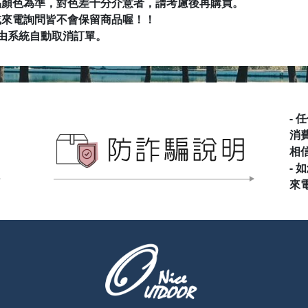
品顏色為準，對色差十分介意者，請考慮後再購買。
NALGE
PRIMU
或來電詢問皆不會保留商品喔
！！
Rab & L
RATOP
RHINO
由系統自動取消訂單。
SEA TO
SNOW 
Spar 名
Teva 美
VICTO
Wen Li
Wildla
-
消
相
-
來