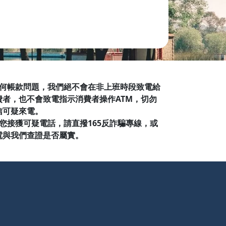
NE 美國
S 瑞典
owe Alpine
S 瑞多仕
 犀牛
 SUMMIT 澳洲
TRAVER 雪之旅
典
國
RINOX 瑞士維氏
ang 文樑
nd 荒野
 任何帳款問題，我們絕不會在非上班時段致電給
費者，也不會致電指示消費者操作ATM，切勿
信可疑來電。
 如您接獲可疑電話，請直撥165反詐騙專線，或
電與我們查證是否屬實。