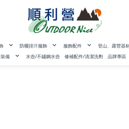
飾
防曬排汗服飾
服飾配件
登山、露營器
男款
排汗內衣褲
露營帳篷/登
遊裝備
水壺/不鏽鋼水壺
修補配件/清潔洗劑
品牌專區
女款
魔術頭巾/圍巾/頭套
睡袋/睡袋內
男女款
排汗防曬帽/保暖防風帽/防水
睡墊/睡枕/地
兒童
保暖手套/防風口罩
燈具/頭燈/
保暖外套/背心/上衣/褲子
♂羽絨外套/背心
♀羽絨外套/背心
行袋/護照包
AceCa
防曬手套/袖套/口罩
瓦斯爐/汽化
♂保暖外套/背心(非羽絨)
♀保暖外套/背心(非羽絨)
♂♀快乾襯衫
♂防曬外套
♀防曬外套
排汗服飾
物收納包/盥洗包
ADISI
排汗襪/登山襪/雪襪
鍋具/個人餐
♂保暖上衣
♀保暖上衣
♂♀多功能背心
♂短袖排汗衣
♀短袖排汗衣
碼鎖/旅遊配件
ANZEN
登山杖
♂保暖長褲
♀保暖長褲
♂長袖防曬衣
♀長袖防曬衣
ATUNA
刀具/工具鉗
♂衛生衣/褲
♀衛生衣/褲
♂排汗休閒褲
♀排汗休閒褲
BLACK
登山露營配
♂排汗運動褲
♀排汗運動褲
BLUEPi
BUFF 
CAMEL
Campin
EasyM
EPIgas
FENIX
FIT 維
Fjallra
ISUN 
JACKO
K2
LEATH
LEDLEN
LEKI 德
LITUM
Merrel
Mountn