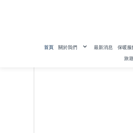
首頁
關於我們
最新消息
保暖服
購物說明
男款
旅
退換貨說明
女款
防詐騙說明
兒童
旅
衣
密