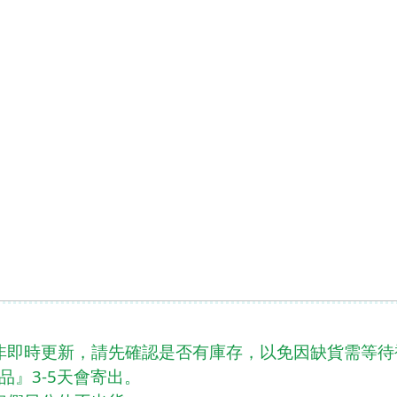
NALGE
PRIMU
Rab & L
RATOP
RHINO
SEA TO
SNOW 
Spar 名
Teva 美
VICTO
Wen Li
Wildla
非即時更新，請先確認是否有庫存，以免因缺貨需等待
品』3-5天會寄出。