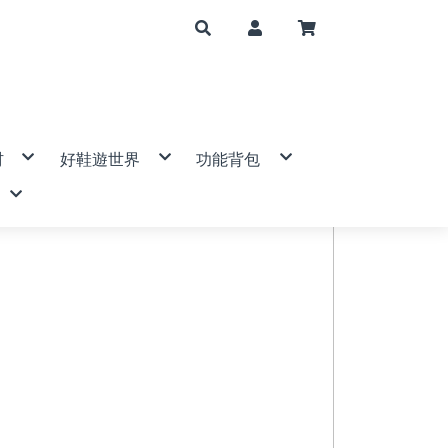
材
好鞋遊世界
功能背包
山帳篷
登山鞋/健行鞋
大背包(50公升↑)
套
運動涼鞋/休閒拖鞋
中背包(31-50公升)
帽
布
鞋子配件
小背包(5-30公升)
手電筒
筆記型電腦包/相機包
mp 美國
爐/配件
腰包/隨身包
具
防水袋
背包配件
S 歐都納
/瑞士刀
 DIAMOND 美國
件
ne 青松
西班牙
BAK 美國
g Ace野樂
ain 衣力美
特休閒
ven 瑞典
宜山
 登山杖
ERMAN 美國
SER 德國
國
E 意都美
l 美國
eer 山林