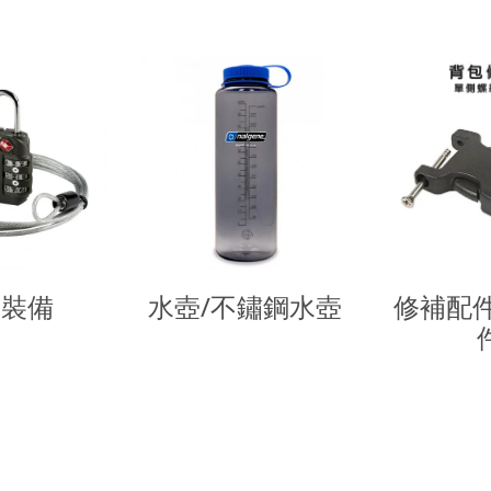
遊裝備
水壺/不鏽鋼水壺
修補配件