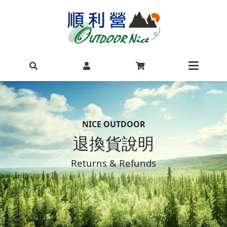
NICE OUTDOOR
退換貨說明
Returns & Refunds