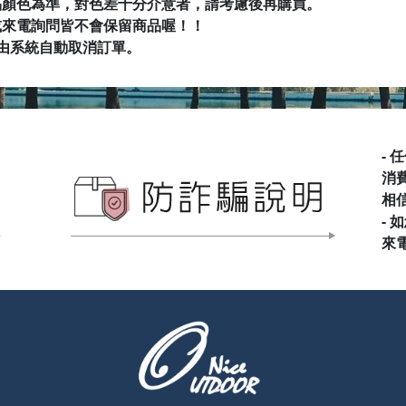
品顏色為準，對色差十分介意者，請考慮後再購買。
NALGE
PRIMU
或來電詢問皆不會保留商品喔
！！
Rab & L
RATOP
RHINO
由系統自動取消訂單。
SEA TO
SNOW 
Spar 名
Teva 美
VICTO
Wen Li
Wildla
-
消
相
-
來