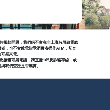
NE 美國
S 瑞典
owe Alpine
S 瑞多仕
 犀牛
 SUMMIT 澳洲
TRAVER 雪之旅
典
國
RINOX 瑞士維氏
ang 文樑
nd 荒野
 任何帳款問題，我們絕不會在非上班時段致電給
費者，也不會致電指示消費者操作ATM，切勿
信可疑來電。
 如您接獲可疑電話，請直撥165反詐騙專線，或
電與我們查證是否屬實。