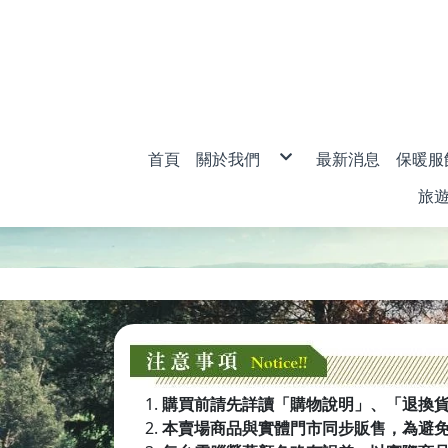
首頁
關於我們
最新消息
保暖服
購物說明
男款
旅
退換貨說明
女款
防詐騙說明
兒童
旅
衣
密
購買前請先詳讀「購物說明」、「退換
本賣場商品與實體門市同步販售，為避