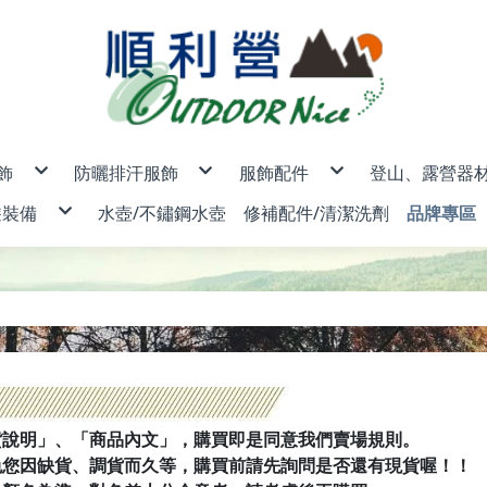
飾
防曬排汗服飾
服飾配件
登山、露營器
男款
排汗內衣褲
露營帳篷/登
遊裝備
水壺/不鏽鋼水壺
修補配件/清潔洗劑
品牌專區
女款
魔術頭巾/圍巾/頭套
睡袋/睡袋內
- 品牌專區 -
男女款
排汗防曬帽/保暖防風帽/防水
睡墊/睡枕/地
兒童
保暖手套/防風口罩
燈具/頭燈/
保暖外套/背心/上衣/褲子
♂羽絨外套/背心
♀羽絨外套/背心
行袋/護照包
AceCa
防曬手套/袖套/口罩
瓦斯爐/汽化
♂保暖外套/背心(非羽絨)
♀保暖外套/背心(非羽絨)
♂♀快乾襯衫
♂防曬外套
♀防曬外套
排汗服飾
物收納包/盥洗包
ADISI
排汗襪/登山襪/雪襪
鍋具/個人餐
♂保暖上衣
♀保暖上衣
♂♀多功能背心
♂短袖排汗衣
♀短袖排汗衣
碼鎖/旅遊配件
ANZEN
登山杖
♂保暖長褲
♀保暖長褲
♂長袖防曬衣
♀長袖防曬衣
ATUNA
刀具/工具鉗
♂衛生衣/褲
♀衛生衣/褲
♂排汗休閒褲
♀排汗休閒褲
BLACK
登山露營配
♂排汗運動褲
♀排汗運動褲
BLUEPi
BUFF 
CAMEL
Campin
EasyM
EPIgas
FENIX
FIT 維
Fjallra
ISUN 
JACKO
K2
LEATH
貨說明」、「商品內文」，購買即是同意我們賣場規則。
LEDLEN
LEKI 德
LITUM
免您因缺貨、調貨而久等，購買前請先詢問是否還有現貨喔！！
Merrel
Mountn