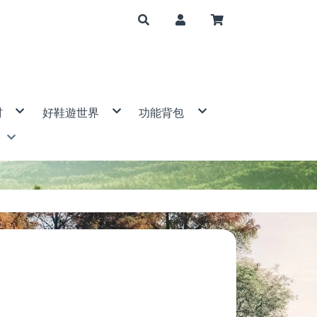
材
好鞋遊世界
功能背包
山帳篷
登山鞋/健行鞋
大背包(50公升↑)
套
運動涼鞋/休閒拖鞋
中背包(31-50公升)
帽
布
鞋子配件
小背包(5-30公升)
手電筒
筆記型電腦包/相機包
mp 美國
爐/配件
腰包/隨身包
具
防水袋
背包配件
S 歐都納
/瑞士刀
 DIAMOND 美國
件
ne 青松
西班牙
BAK 美國
g Ace野樂
ain 衣力美
特休閒
ven 瑞典
宜山
 登山杖
ERMAN 美國
SER 德國
國
E 意都美
l 美國
eer 山林