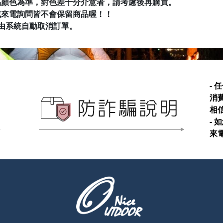
品顏色為準，對色差十分介意者，請考慮後再購買。
NALGE
PRIMU
或來電詢問皆不會保留商品喔
！！
Rab & L
RATOP
RHINO
由系統自動取消訂單。
SEA TO
SNOW 
Spar 名
Teva 美
VICTO
Wen Li
Wildla
-
消
相
-
來