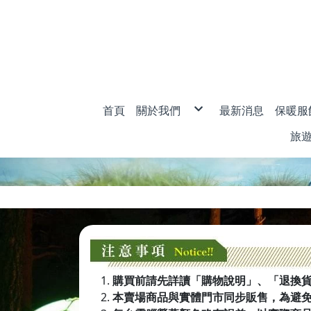
首頁
關於我們
最新消息
保暖服
購物說明
男款
旅
退換貨說明
女款
防詐騙說明
兒童
旅
衣
密
購買前請先詳讀「購物說明」、「退換
本賣場商品與實體門市同步販售，為避