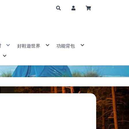
材
好鞋遊世界
功能背包
山帳篷
登山鞋/健行鞋
大背包(50公升↑)
套
運動涼鞋/休閒拖鞋
中背包(31-50公升)
帽
布
鞋子配件
小背包(5-30公升)
手電筒
筆記型電腦包/相機包
mp 美國
爐/配件
腰包/隨身包
具
防水袋
背包配件
S 歐都納
/瑞士刀
 DIAMOND 美國
件
ne 青松
西班牙
BAK 美國
g Ace野樂
ain 衣力美
特休閒
ven 瑞典
宜山
 登山杖
ERMAN 美國
SER 德國
國
E 意都美
l 美國
eer 山林