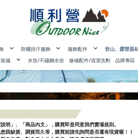
飾
防曬排汗服飾
服飾配件
登山、露營器
男款
排汗內衣褲
露營帳篷/登
遊裝備
水壺/不鏽鋼水壺
修補配件/清潔洗劑
品牌專區
女款
魔術頭巾/圍巾/頭套
睡袋/睡袋內
- 登山、露營器材 -
男女款
排汗防曬帽/保暖防風帽/防水
睡墊/睡枕/地
兒童
保暖手套/防風口罩
燈具/頭燈/
保暖外套/背心/上衣/褲子
♂羽絨外套/背心
♀羽絨外套/背心
行袋/護照包
AceCa
防曬手套/袖套/口罩
瓦斯爐/汽化
♂保暖外套/背心(非羽絨)
♀保暖外套/背心(非羽絨)
♂♀快乾襯衫
♂防曬外套
♀防曬外套
排汗服飾
物收納包/盥洗包
ADISI
排汗襪/登山襪/雪襪
鍋具/個人餐
♂保暖上衣
♀保暖上衣
♂♀多功能背心
♂短袖排汗衣
♀短袖排汗衣
碼鎖/旅遊配件
ANZEN
登山杖
♂保暖長褲
♀保暖長褲
♂長袖防曬衣
♀長袖防曬衣
ATUNA
刀具/工具鉗
♂衛生衣/褲
♀衛生衣/褲
♂排汗休閒褲
♀排汗休閒褲
BLACK
登山露營配
♂排汗運動褲
♀排汗運動褲
BLUEPi
BUFF 
CAMEL
Campin
EasyM
EPIgas
FENIX
FIT 維
Fjallra
ISUN 
JACKO
K2
LEATH
貨說明」、「商品內文」，購買即是同意我們賣場規則。
LEDLEN
LEKI 德
LITUM
免您因缺貨、調貨而久等，購買前請先詢問是否還有現貨喔！！
Merrel
Mountn