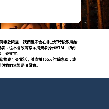
NE 美國
S 瑞典
owe Alpine
S 瑞多仕
 犀牛
 SUMMIT 澳洲
TRAVER 雪之旅
典
國
RINOX 瑞士維氏
ang 文樑
nd 荒野
 任何帳款問題，我們絕不會在非上班時段致電給
費者，也不會致電指示消費者操作ATM，切勿
信可疑來電。
 如您接獲可疑電話，請直撥165反詐騙專線，或
電與我們查證是否屬實。